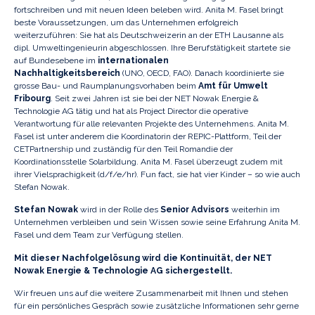
fortschreiben und mit neuen Ideen beleben wird. Anita M. Fasel bringt
beste Voraussetzungen, um das Unternehmen erfolgreich
weiterzuführen: Sie hat als Deutschweizerin an der ETH Lausanne als
dipl. Umweltingenieurin abgeschlossen. Ihre Berufstätigkeit startete sie
auf Bundesebene im
internationalen
Nachhaltigkeitsbereich
(UNO, OECD, FAO). Danach koordinierte sie
grosse Bau- und Raumplanungsvorhaben beim
Amt für Umwelt
Fribourg
. Seit zwei Jahren ist sie bei der NET Nowak Energie &
Technologie AG tätig und hat als Project Director die operative
Verantwortung für alle relevanten Projekte des Unternehmens. Anita M.
Fasel ist unter anderem die Koordinatorin der REPIC-Plattform, Teil der
CETPartnership und zuständig für den Teil Romandie der
Koordinationsstelle Solarbildung. Anita M. Fasel überzeugt zudem mit
ihrer Vielsprachigkeit (d/f/e/hr). Fun fact, sie hat vier Kinder – so wie auch
Stefan Nowak.
Stefan Nowak
wird in der Rolle des
Senior Advisors
weiterhin im
Unternehmen verbleiben und sein Wissen sowie seine Erfahrung Anita M.
Fasel und dem Team zur Verfügung stellen.
Mit dieser Nachfolgelösung wird die Kontinuität, der NET
Nowak Energie & Technologie AG sichergestellt.
Wir freuen uns auf die weitere Zusammenarbeit mit Ihnen und stehen
für ein persönliches Gespräch sowie zusätzliche Informationen sehr gerne